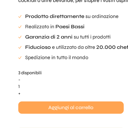
cocktail o altre bevande, per stupire i vostri ospiti
Prodotto direttamente
su ordinazione
Realizzato in
Paesi Bassi
Garanzia di 2 anni
su tutti i prodotti
Fiducioso
e utilizzato da oltre
20.000 che
Spedizione in tutto il mondo
3 disponibili
-
Quantità
di
+
Ice
Ball
Aggiungi al carrello
Press