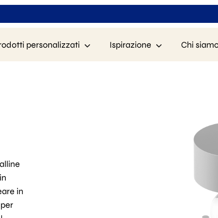
rodotti personalizzati
Ispirazione
Chi siam
alline
in
eare in
 per