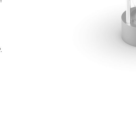
!
f
.