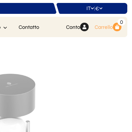
IT
€
|
0
o
Contatto
Conto
Carrello