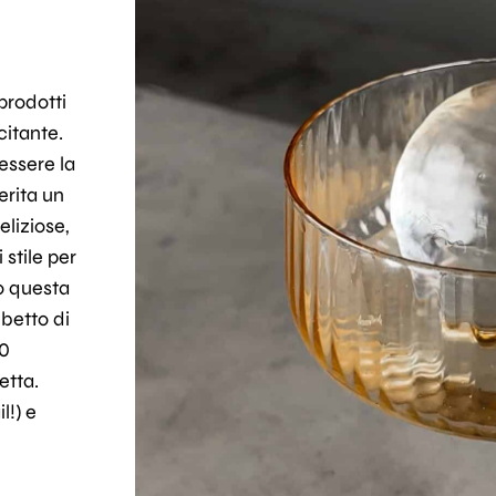
prodotti
citante.
essere la
erita un
liziose,
stile per
co questa
ubetto di
30
etta.
l!) e