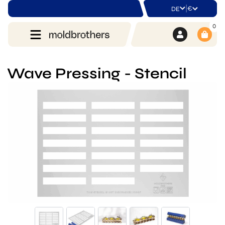
|
€
DE
0
Wave Pressing - Stencil