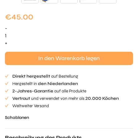
€
45.00
-
Wellenpressen
-
+
Schablone
Menge
In den Warenkorb legen
Direkt hergestellt
auf Bestellung
Hergestellt in
den Niederlanden
2-Jahres-Garantie
auf alle Produkte
Vertraut
und verwendet von mehr als
20.000 Köchen
Weltweiter Versand
Schablonen
Beschreibung des Produkts