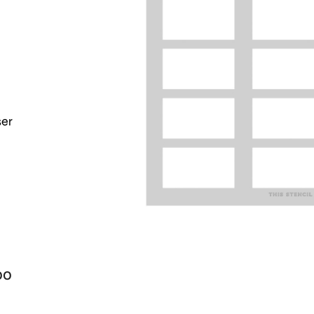
ser
00