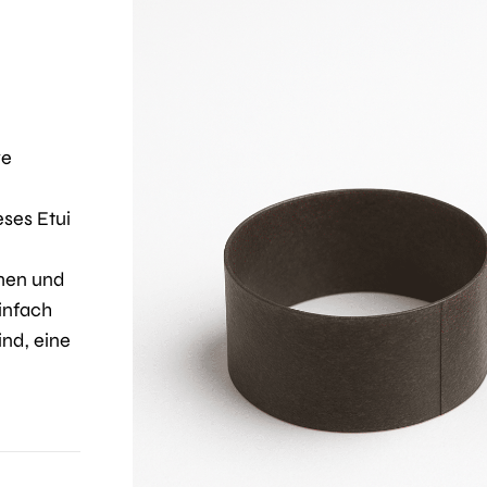
ve
ses Etui
rmen und
infach
ind, eine