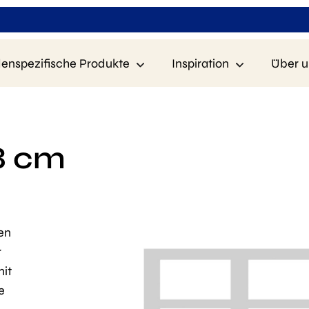
enspezifische Produkte
Inspiration
Über u
 8 cm
en
r
mit
e