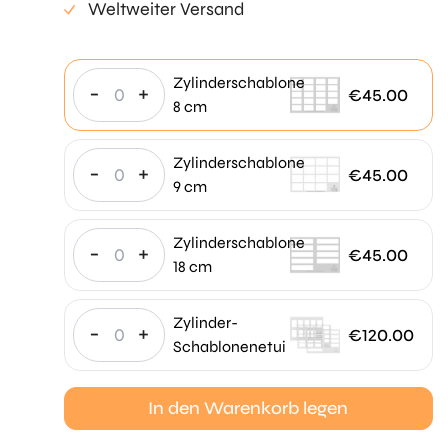
Weltweiter Versand
Zylinderschablone
-
+
€
45.00
8 cm
Zylinderschablone
-
+
€
45.00
9 cm
Zylinderschablone
-
+
€
45.00
18 cm
Zylinder-
-
+
€
120.00
Schablonenetui
In den Warenkorb legen