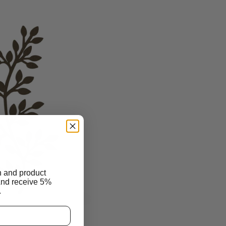
n and product
And receive 5%
.