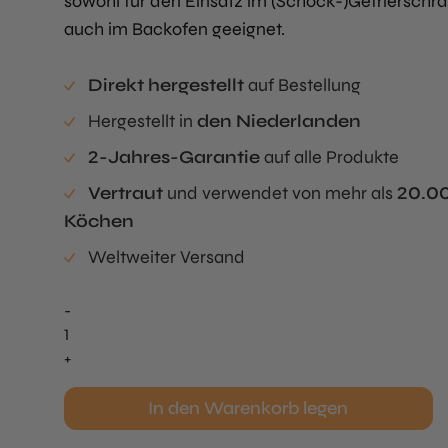
sowohl für den Einsatz im (Schock-)Gefrierschra
auch im Backofen geeignet.
Direkt hergestellt
auf Bestellung
Hergestellt in
den Niederlanden
2-Jahres-Garantie
auf alle Produkte
Vertraut
und verwendet von mehr als
20.0
Köchen
Weltweiter Versand
-
Volute
Tuille
+
Mold
Menge
In den Warenkorb legen