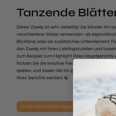
Tanzende Blätte
Dieser Zweig ist sehr vielseitig! Sie können ihn au
verschiedene Weise verwenden: als eigenständ
Blickfang oder als zusätzliches Unterelement. Fü
den Zweig mit Ihren Lieblingszutaten und lassen
zum Beispiel zum Highlight Ihres Hauptgerichts
Nutzen Sie die kreative Freiheit, mit diesem Zwe
spielen, und lassen Sie ihn ganz natürlich zu eine
Ihres Gerichts werden! 🍃
In den Warenkorb legen