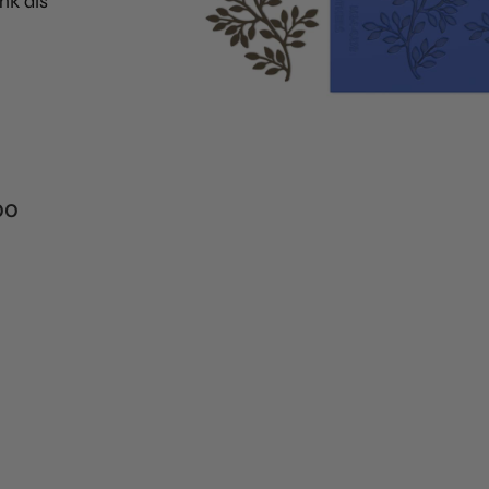
nk als
00