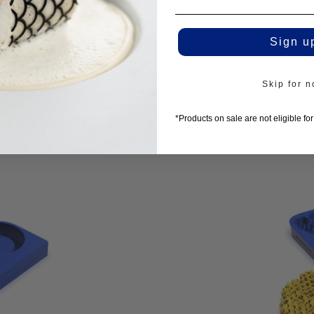
Sign u
Skip for 
 mit
*Products on sale are not eligible fo