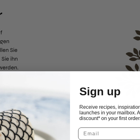
r
f
igen
llen Sie
 Sie ihn
 werden.
ig zu
m Teil
Sign up
Receive recipes, inspiratio
launches in your mailbox. 
discount* on your first order