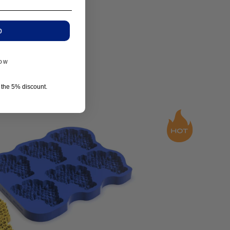
p
now
r the 5% discount.