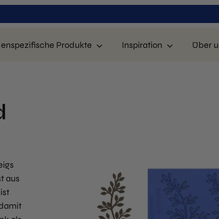
enspezifische Produkte
Inspiration
Über u
d
eigs
st aus
ist
 damit