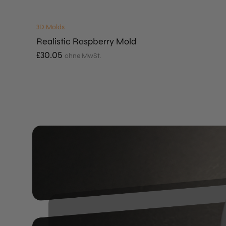
3D Molds
Realistic Raspberry Mold
£
30.05
ohne MwSt.