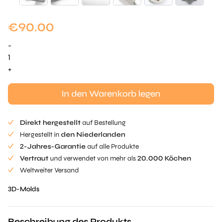
€
90.00
-
Zahn
Mille-
+
feuille
Mold
In den Warenkorb legen
Menge
Direkt hergestellt
auf Bestellung
Hergestellt in
den Niederlanden
2-Jahres-Garantie
auf alle Produkte
Vertraut
und verwendet von mehr als
20.000 Köchen
Weltweiter Versand
3D-Molds
Beschreibung des Produkts