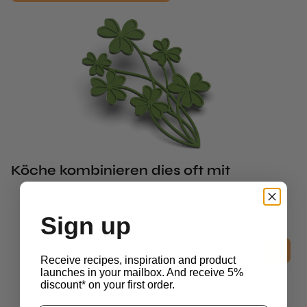
Köche kombinieren dies oft mit
Sign up
Buñuelos / Pie Tee
Original Buñuelos
Receive recipes, inspiration and product
$
121.35
ohne MwSt.
launches in your mailbox. And receive 5%
discount* on your first order.