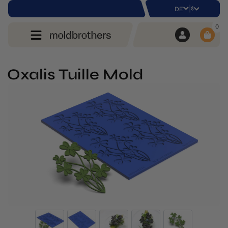
|
$
DE
0
Oxalis Tuille Mold