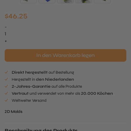
$
46.25
-
Oxalis
Tuille
+
Mold
Menge
In den Warenkorb legen
Direkt hergestellt
auf Bestellung
Hergestellt in
den Niederlanden
2-Jahres-Garantie
auf alle Produkte
Vertraut
und verwendet von mehr als
20.000 Köchen
Weltweiter Versand
2D Molds
Beschreibung des Produkts