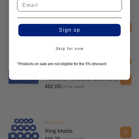
3D Molds
Pastille Molds
Sign up
$
40.45
ohne MwSt.
Skip for now
*Products on sale are not eligible for the 5% discount.
2D Molds
Realistic Fishbone Tuille Mold
$
52.00
ohne MwSt.
Ring Molds
Ring Molds
$
46.25