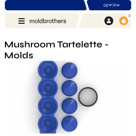
|
€
DE
0
Mushroom Tartelette -
Molds