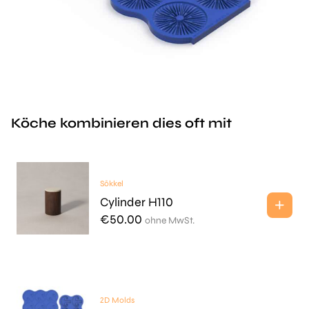
Köche kombinieren dies oft mit
Sōkkel
Cylinder H110
€
50.00
ohne MwSt.
2D Molds