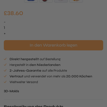
£
38.60
-
Lippen
Mold
+
Menge
In den Warenkorb legen
Direkt hergestellt
auf Bestellung
Hergestellt in
den Niederlanden
2-Jahres-Garantie
auf alle Produkte
Vertraut
und verwendet von mehr als
20.000 Köchen
Weltweiter Versand
3D-Molds
Beschreibung des Produkts