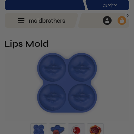
|
£
DE
0
Lips Mold