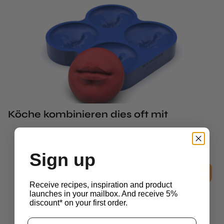
Köche kombinieren dies oft mit
Sign up
Buñuelos / Pie Tee
Hearts Buñuelos
£
90.05
Receive recipes, inspiration and product
ohne MwSt.
launches in your mailbox. And receive 5%
discount* on your first order.