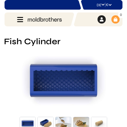
|
€
DE
0
Fish Cylinder