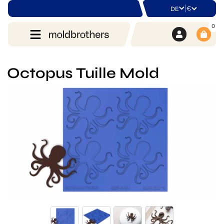
|
€
DE
0
Octopus Tuille Mold