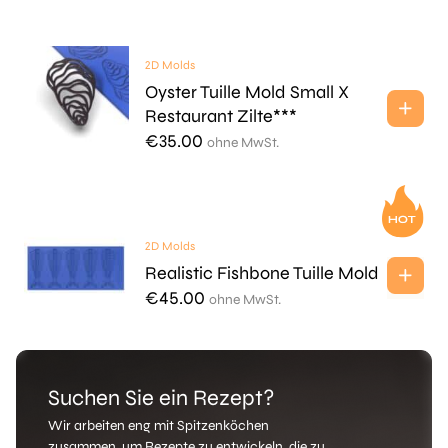
2D Molds
Oyster Tuille Mold Small X
Restaurant Zilte***
€
35.00
ohne MwSt.
2D Molds
Realistic Fishbone Tuille Mold
€
45.00
ohne MwSt.
Suchen Sie ein Rezept?
Wir arbeiten eng mit Spitzenköchen
zusammen, um Rezepte zu entwickeln, die zu