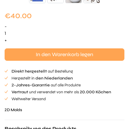
€
40.00
-
Oktopus
Tuille
+
Mold
Menge
In den Warenkorb legen
Direkt hergestellt
auf Bestellung
Hergestellt in
den Niederlanden
2-Jahres-Garantie
auf alle Produkte
Vertraut
und verwendet von mehr als
20.000 Köchen
Weltweiter Versand
2D Molds
Beschreibung des Produkts