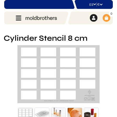
|
€
ES
0
Cylinder Stencil 8 cm