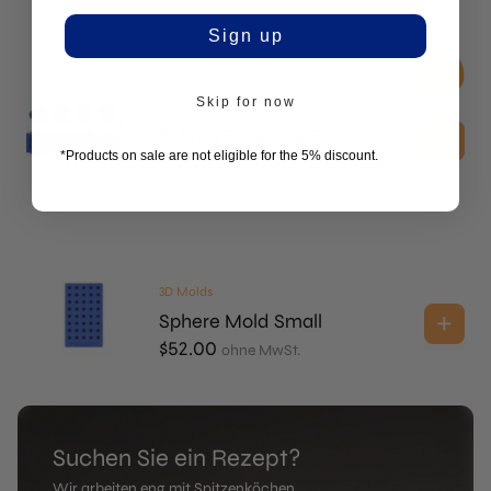
Sign up
Skip for now
Tartelette Molds
Sakura Tartelette Set
*Products on sale are not eligible for the 5% discount.
$
46.25
ohne MwSt.
3D Molds
Sphere Mold Small
$
52.00
ohne MwSt.
Suchen Sie ein Rezept?
Wir arbeiten eng mit Spitzenköchen