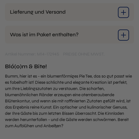
Lieferung und Versand
Was ist im Paket enthalten?
Artikel Nummer: M14-172945
PREISE OHNE MWST.
Bló(o)m & Bite!
Bumm, hier ist es - ein blumenförmiges Pie Tee, das so gut passt wie
es fabelhaft ist! Diese schlichte und elegante Kreation ist perfekt,
um Ihre Lieblingszutaten zu verstauen. Die scharfen,
blumenähnlichen Ränder erzeugen eine atemberaubende
Blütenkontur, und wenn sie mit raffinierten Zutaten gefüllt wird, ist
das Ergebnis reine Kunst. Ein optischer und kulinarischer Genuss,
der Ihre Gäste bis zum letzten Bissen überrascht. Die Kinnladen
werden herunterfallen - und die Gäste werden schwärmen. Bereit
zum Aufblühen und Anbeißen?