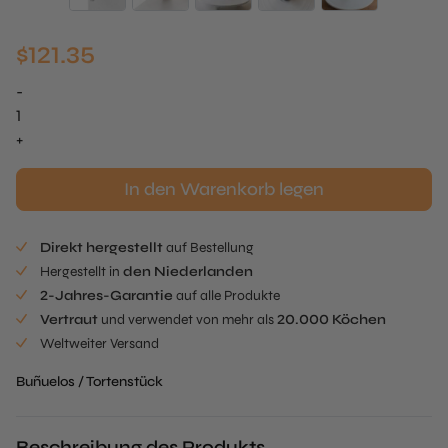
$
121.35
-
Blóm
Pie
+
Tee
Menge
In den Warenkorb legen
Direkt hergestellt
auf Bestellung
Hergestellt in
den Niederlanden
2-Jahres-Garantie
auf alle Produkte
Vertraut
und verwendet von mehr als
20.000 Köchen
Weltweiter Versand
Buñuelos / Tortenstück
Beschreibung des Produkts