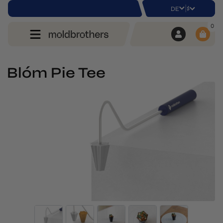
|
$
DE
0
Blóm Pie Tee