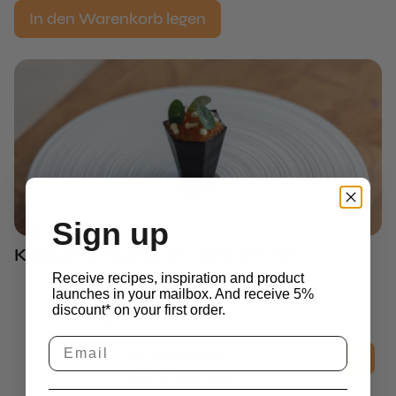
In den Warenkorb legen
Sign up
Köche kombinieren dies oft mit
Receive recipes, inspiration and product
launches in your mailbox. And receive 5%
discount* on your first order.
Ring Molds
Ring Buñuelos
$
121.35
ohne MwSt.