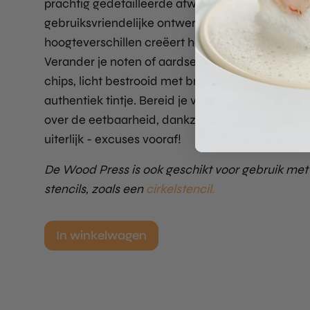
prachtig gedetailleerde afwerking. Ondanks het
gebruiksvriendelijke ontwerp met minimale
hoogteverschillen creëert het een uitmuntende t
Verander je noten of aardse smaken in verrukkel
chips, licht bestrooid met brons of bruin voor ee
authentiek tintje. Bereid je voor op vragen van g
over de eetbaarheid, dankzij het opmerkelijk rea
uiterlijk - excuses vooraf!
De Wood Press is ook geschikt voor gebruik met
stencils, zoals een
cirkelstencil.
In winkelwagen