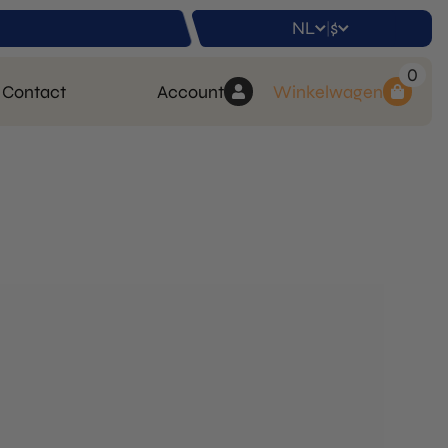
NL
$
|
0
Contact
Account
Winkelwagen