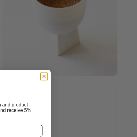
n and product
And receive 5%
.