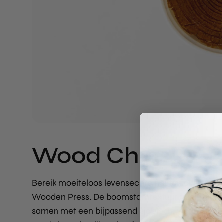
Wood Chips!
Bereik moeiteloos levensechte houten chips me
Wooden Press. De boomstamtextuur gaat naad
samen met een bijpassend sjabloon, wat resultee