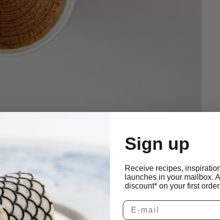
Sign up
Receive recipes, inspiratio
launches in your mailbox. 
t de
discount* on your first order
loos
rt in een