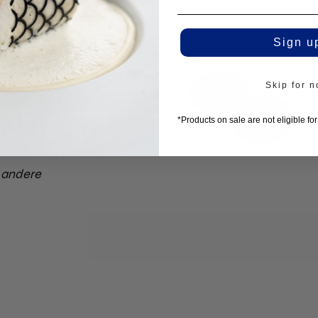
extuur.
Sign u
ijke
n
Skip for 
asten
listische
*Products on sale are not eligible fo
 andere