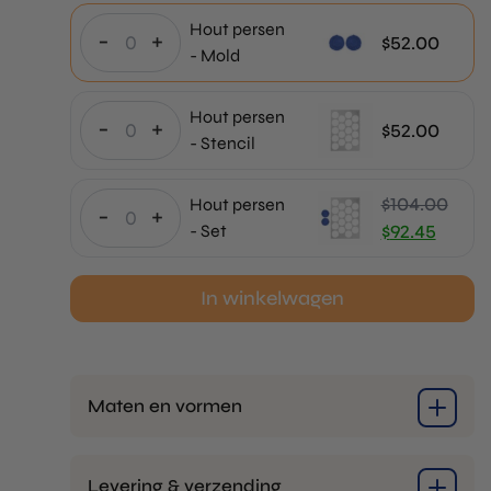
Hout persen
-
+
$
52.00
- Mold
Hout persen
-
+
$
52.00
- Stencil
$
104.00
Hout persen
-
+
Oorspronkeli
- Set
$
92.45
prijs
Huidige
was:
prijs
In winkelwagen
$104,00.
is:
$92,45.
Maten en vormen
Levering & verzending