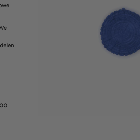
zowel
 We
delen
000