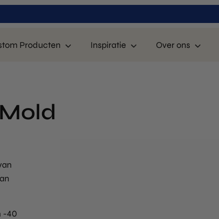
stom Producten
Inspiratie
Over ons
 Mold
van
van
n -40