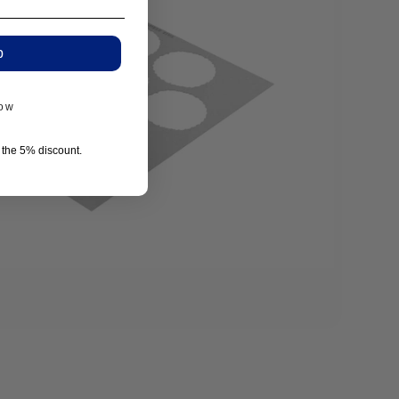
p
now
r the 5% discount.