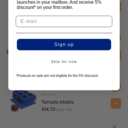
launches in your mailbox. And receive 5%
Mini Leaf Tuille Sheet Molds
discount* on your first order.
$
34.70
excl. btw
Sign up
2D Molds
Flower Tuille Molds
$
34.70
excl. btw
Skip for now
*Products on sale are not eligible for the 5% discount.
3D Molds
Tomato Molds
$
34.70
excl. btw