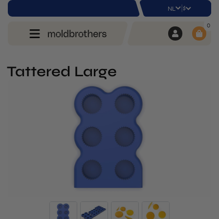
|
$
NL
0
Tattered Large