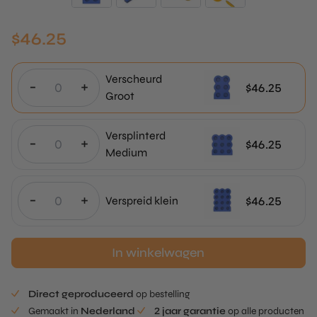
$
46.25
Verscheurd
-
+
$
46.25
Groot
Versplinterd
-
+
$
46.25
Medium
-
+
$
46.25
Verspreid klein
In winkelwagen
Direct geproduceerd
op bestelling
Gemaakt in
Nederland
2 jaar garantie
op alle producten