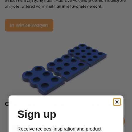
en laat hem zijn gang gaan. Plaats vervolgens je kleine, middelgrote
of grote Tattered vorm met flair in je favoriete gerecht!
In winkelwagen
Chef-koks combineren dit vaak met
Sign up
Receive recipes, inspiration and product
2D Molds