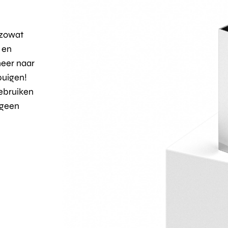
 zowat
 en
eer naar
buigen!
gebruiken
 geen