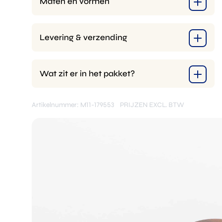
Maten en vormen
Levering & verzending
Wat zit er in het pakket?
Artikelnummer: M11-179553
PRIJZEN EXCL. BTW