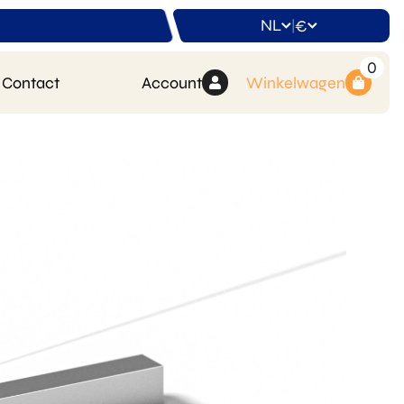
NL
€
|
0
Contact
Account
Winkelwagen