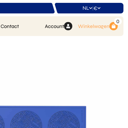
NL
€
|
0
Contact
Account
Winkelwagen