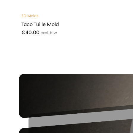
2D Molds
Taco Tuille Mold
€
40.00
excl. btw