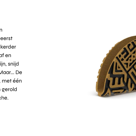
n
 eerst
nkerder
af en
jn, snijd
Maar... De
, met één
n gerold
che.