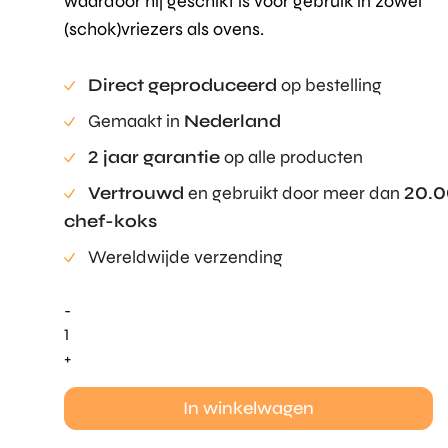
waardoor hij geschikt is voor gebruik in zowel
(schok)vriezers als ovens.
Direct geproduceerd
op bestelling
Gemaakt in
Nederland
2 jaar garantie
op alle producten
Vertrouwd
en gebruikt door meer dan
20.
chef-koks
Wereldwijde verzending
-
Linea
Taco
+
Tuille
Mold
In winkelwagen
aantal