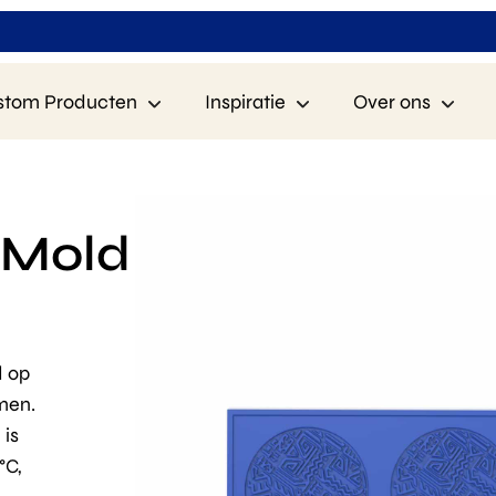
stom Producten
Inspiratie
Over ons
e Mold
d op
men.
 is
°C,