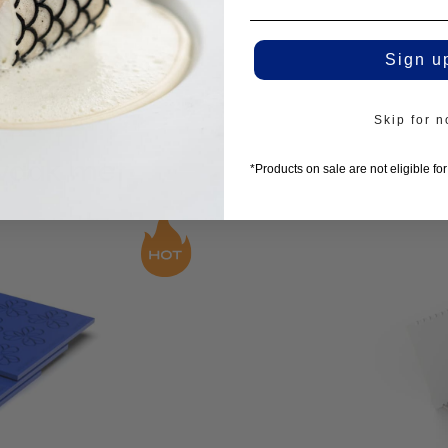
Sign u
Skip for 
 vaak met
*Products on sale are not eligible fo