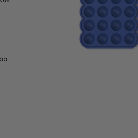
s de
000