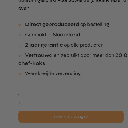
daarom geschikt voor zowel de (shock)vriezer al
oven.
Direct geproduceerd
op bestelling
Gemaakt in
Nederland
2 jaar garantie
op alle producten
Vertrouwd
en gebruikt door meer dan
20.
chef-koks
Wereldwijde verzending
-
Sphere
Mold
+
Medium
aantal
In winkelwagen