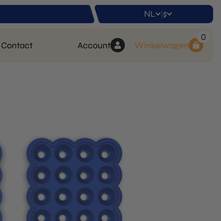
NL
$
|
0
Contact
Account
Winkelwagen