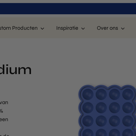
stom Producten
Inspiratie
Over ons
dium
 van
0%
 een