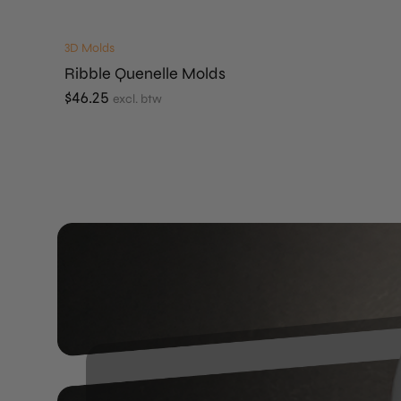
3D Molds
Ribble Quenelle Molds
$
46.25
excl. btw