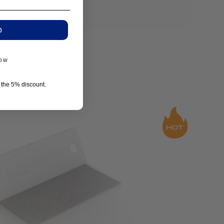
p
now
r the 5% discount.