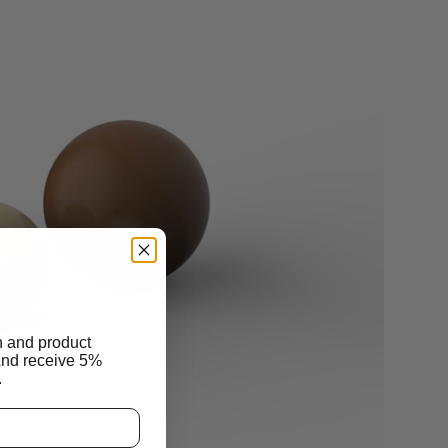
n and product
And receive 5%
.