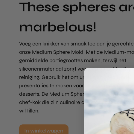
These spheres ar
marbelous!
Voeg een knikker van smaak toe aan je gerecht
onze Medium Sphere Mold. Met de Medium-maa
gemiddelde portiegroottes maken, terwijl het
siliconenmateriaal zorgt voor een gemakkelijke a
reiniging. Gebruik het om unieke en opvallende
presentaties te maken voor alles, van voorgerech
desserts. De Medium Sphere Mold is een nietje v
chef-kok die zijn culinaire creaties naar een hog
wil tillen.
In winkelwagen