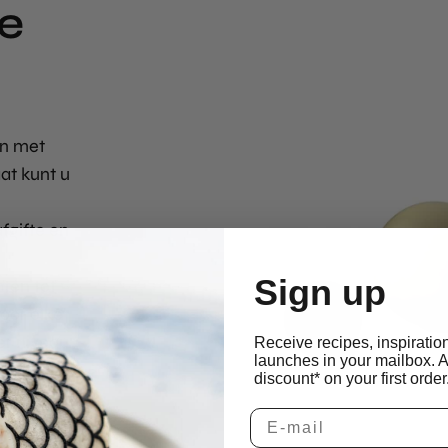
e
en met
t kunt u
fgifte en
Sign up
ten tot
oor elke
er niveau
Receive recipes, inspiratio
launches in your mailbox. 
discount* on your first order