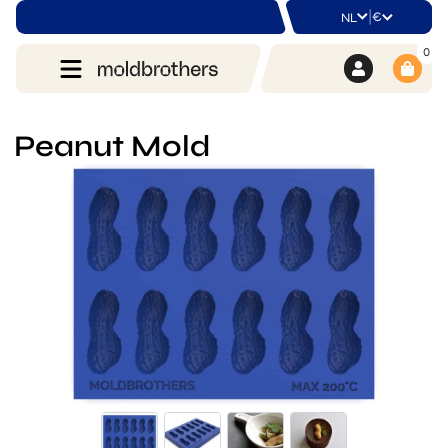
|
€
NL
0
Peanut Mold