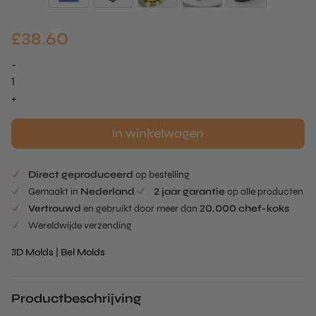
£
38.60
-
Oval
Tub
+
Mold
aantal
In winkelwagen
Direct geproduceerd
op bestelling
Gemaakt in
Nederland
2 jaar garantie
op alle producten
Vertrouwd
en gebruikt door meer dan
20.000 chef-koks
Wereldwijde verzending
3D Molds
|
Bel Molds
Productbeschrijving