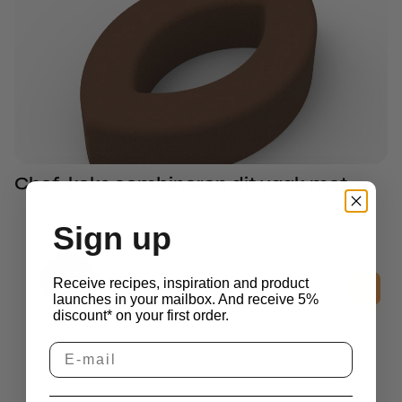
Chef-koks combineren dit vaak met
Sign up
3D Molds
Receive recipes, inspiration and product
Caviar Ice Mold
launches in your mailbox. And receive 5%
£
30.05
excl. btw
discount* on your first order.