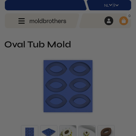
|
£
NL
0
Oval Tub Mold