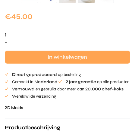
€
45.00
-
Organic
Tuille
+
Mold
aantal
In winkelwagen
Direct geproduceerd
op bestelling
Gemaakt in
Nederland
2 jaar garantie
op alle producten
Vertrouwd
en gebruikt door meer dan
20.000 chef-koks
Wereldwijde verzending
2D Molds
Productbeschrijving