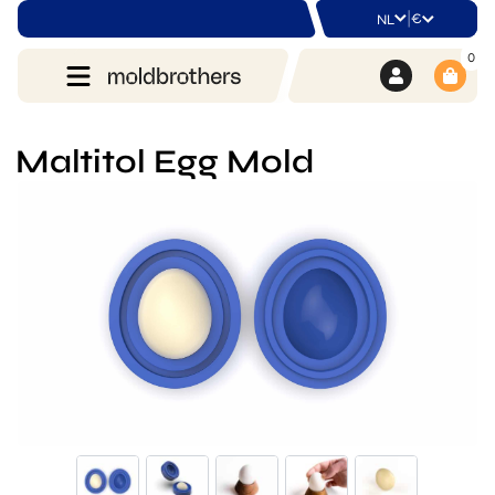
|
€
NL
0
Maltitol Egg Mold