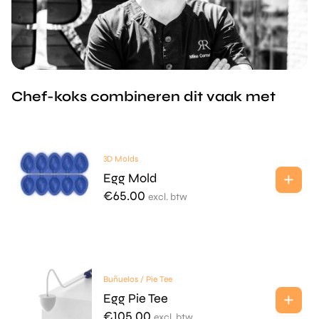
Chef-koks combineren dit vaak met
3D Molds
Egg Mold
€
65.00
excl. btw
Buñuelos / Pie Tee
Egg Pie Tee
€
105.00
excl. btw