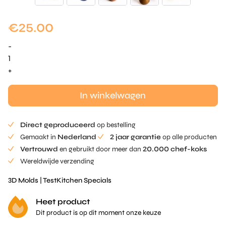
€
25.00
-
Maltitol
Ei
+
Mold
aantal
In winkelwagen
Direct geproduceerd
op bestelling
Gemaakt in
Nederland
2 jaar garantie
op alle producten
Vertrouwd
en gebruikt door meer dan
20.000 chef-koks
Wereldwijde verzending
3D Molds
|
TestKitchen Specials
Heet product
Dit product is op dit moment onze keuze