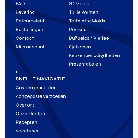
FAQ
3D Molds
Levering
Tuille vormen
Retourbeleid
Tartelette Molds
Bestellingen
Perskits
Contact
Buñuelos / Pie Tee
Mijn account
Sjablonen
Keukenbenodigdheden
Presentabelen
SNELLE NAVIGATIE
Custom producten
Aangepaste verzoeken
Over ons
Onze klanten
Recepten
Vacatures