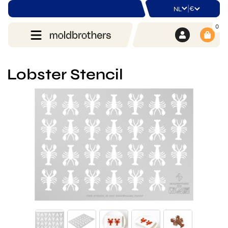
|
€
NL
0
Lobster Stencil