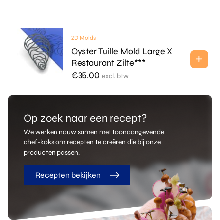
2D Molds
Oyster Tuille Mold Large X
Restaurant Zilte***
€
35.00
excl. btw
Op zoek naar een recept?
We werken nauw samen met toonaangevende
chef-koks om recepten te creëren die bij onze
producten passen.
Recepten bekijken