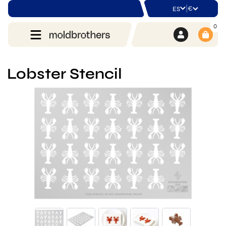
|
€
ES
0
Lobster Stencil