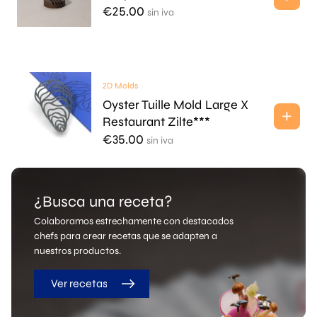
€
25.00
sin iva
2D Molds
Oyster Tuille Mold Large X
Restaurant Zilte***
€
35.00
sin iva
¿Busca una receta?
Colaboramos estrechamente con destacados
chefs para crear recetas que se adapten a
nuestros productos.
Ver recetas