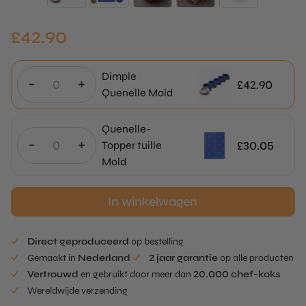
£
42.90
Dimple
-
+
£
42.90
Quenelle Mold
Quenelle-
-
+
£
30.05
Topper tuille
Mold
In winkelwagen
Direct geproduceerd
op bestelling
Gemaakt in
Nederland
2 jaar garantie
op alle producten
Vertrouwd
en gebruikt door meer dan
20.000 chef-koks
Wereldwijde verzending