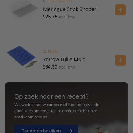
Kitchen Essentials
Meringue Stick Shaper
£
25.75
excl. btw
2D Molds
Yarrow Tuille Mold
£
34.30
excl. btw
Op zoek naar een recept?
We werken nauw samen met toonaangevende
chef-koks om recepten te creëren die bij onze
producten passen.
Recepten bekijken