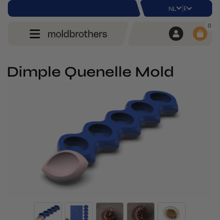
|
£
NL
0
Dimple Quenelle Mold