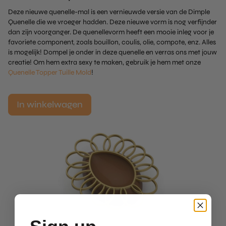
Deze nieuwe quenelle-mal is een vernieuwde versie van de Dimple
Quenelle die we vroeger hadden. Deze nieuwe vorm is nog verfijnder
dan zijn voorganger. De quenellevorm heeft een mooie inleg voor je
favoriete component, zoals bouillon, coulis, olie, compote, enz. Alles
is mogelijk! Dompel je onder in deze quenelle en verras ons met jouw
creatie! Om hem extra sexy te maken, gebruik je hem met onze
Quenelle Topper Tuille Mold
!
In winkelwagen