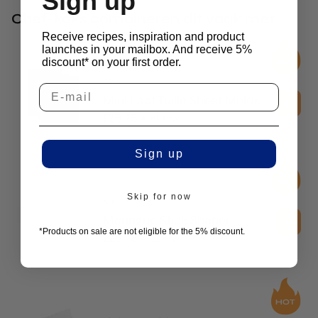
Sign up
Chef-koks combineren dit vaak met
Receive recipes, inspiration and product
launches in your mailbox. And receive 5%
discount* on your first order.
2D Molds
Mini Leaf Tuille Sheet Molds
£
25.75
excl. btw
Sign up
Skip for now
Kitchen Essentials
Meringue Stick Shaper
*Products on sale are not eligible for the 5% discount.
£
25.75
excl. btw