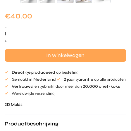
€
40.00
-
Kerstboom
Tuille
+
Mold
aantal
In winkelwagen
Direct geproduceerd
op bestelling
Gemaakt in
Nederland
2 jaar garantie
op alle producten
Vertrouwd
en gebruikt door meer dan
20.000 chef-koks
Wereldwijde verzending
2D Molds
Productbeschrijving