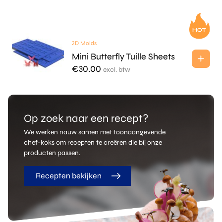
2D Molds
Mini Butterfly Tuille Sheets
€
30.00
excl. btw
Op zoek naar een recept?
We werken nauw samen met toonaangevende
chef-koks om recepten te creëren die bij onze
producten passen.
Recepten bekijken