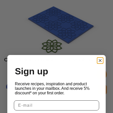
Chef-koks combineren dit vaak met
Sign up
2D Molds
Receive recipes, inspiration and product
Flower Tuille Molds
launches in your mailbox. And receive 5%
discount* on your first order.
£
25.75
excl. btw