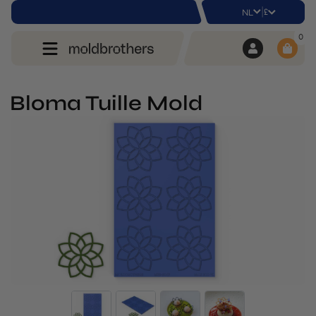
|
£
NL
0
Bloma Tuille Mold