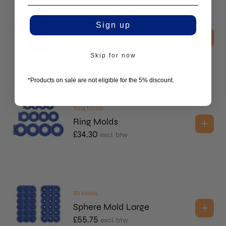
2D Molds
Sign up
Halo Tuille Mold
£
30.05
excl. btw
Skip for now
*Products on sale are not eligible for the 5% discount.
Ring Molds
Ring Molds
£
34.30
excl. btw
3D Molds
Sphere Mold Large
£
55.75
excl. btw