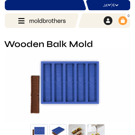
|
€
JA
0
Wooden Balk Mold