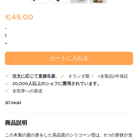
€
45.00
-
木
製
+
バ
ル
カートに入れる
ク
Mold
注文に応じて直接生産
。
オランダ製
<全製品2年保証
個
20,000人以上のシェフに愛用されています。
全世界への発送
3D Mold
商品説明
この木製の梁の形をした高品質のシリコーン型は、5つの形状が含