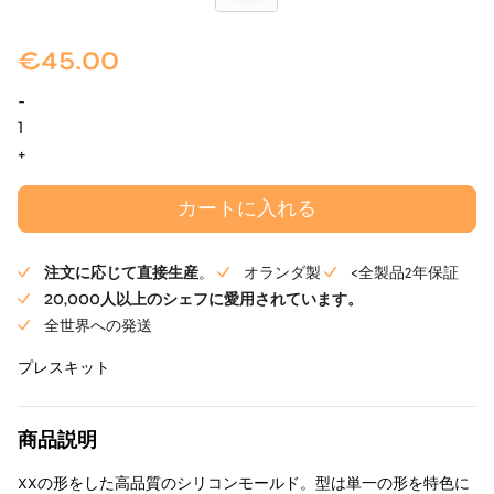
€
45.00
-
リ
ッ
+
プ
ル
カートに入れる
プ
レ
注文に応じて直接生産
。
オランダ製
<全製品2年保証
ス
20,000人以上のシェフに愛用されています。
キ
全世界への発送
ッ
ト
プレスキット
-
Mold
商品説明
個
XXの形をした高品質のシリコンモールド。型は単一の形を特色に