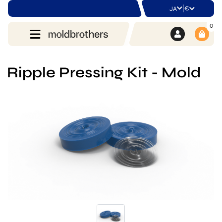
|
€
JA
0
Ripple Pressing Kit - Mold