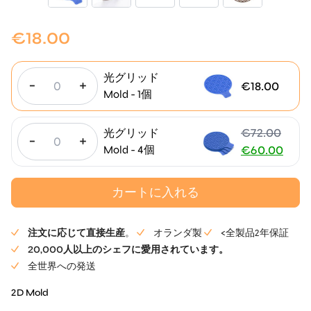
€
18.00
光グリッド
-
+
€
18.00
Mold - 1個
€
72.00
光グリッド
-
+
元
Mold - 4個
€
60.00
の
現
価
在
カートに入れる
格
の
は
価
注文に応じて直接生産
。
オランダ製
<全製品2年保証
72.00
格
20,000人以上のシェフに愛用されています。
ユ
は
全世界への発送
ー
60.00
ロ
ユ
2D Mold
で
ー