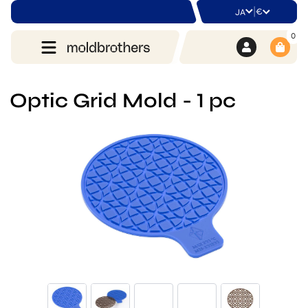
|
€
JA
0
Optic Grid Mold - 1 pc