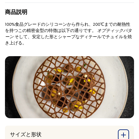
す。
ロ
商品説明
で
す。
100%食品グレードのシリコーンから作られ、200℃までの耐熱性
を持つこの精密金型の特徴は以下の通りです。
オプティックパタ
ーン
そして、安定した形とシャープなディテールでチュイルを焼
き上げる。
サイズと形状