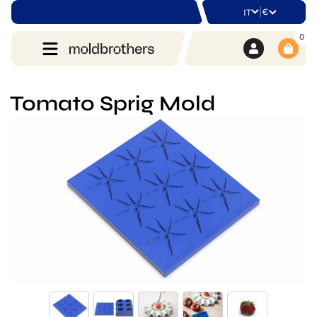
|
€
IT
0
Tomato Sprig Mold