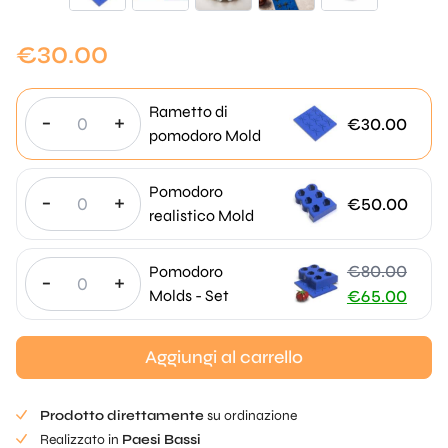
€
30.00
Rametto di
-
+
€
30.00
pomodoro Mold
Pomodoro
-
+
€
50.00
realistico Mold
€
80.00
Pomodoro
-
+
Il
Molds - Set
€
65.00
prezzo
Il
originale
prezzo
Aggiungi al carrello
era:
attuale
€80,00.
è:
Prodotto direttamente
su ordinazione
€
Realizzato in
Paesi Bassi
65,00.