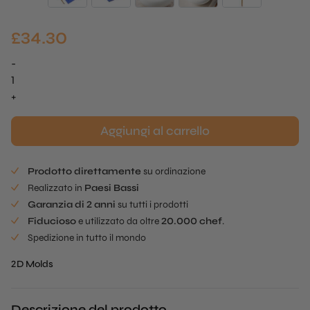
£
34.30
-
Tuille
a
+
grana
realistica
Aggiungi al carrello
Mold
quantità
Prodotto direttamente
su ordinazione
Realizzato in
Paesi Bassi
Garanzia di 2 anni
su tutti i prodotti
Fiducioso
e utilizzato da oltre
20.000 chef
.
Spedizione in tutto il mondo
2D Molds
Descrizione del prodotto