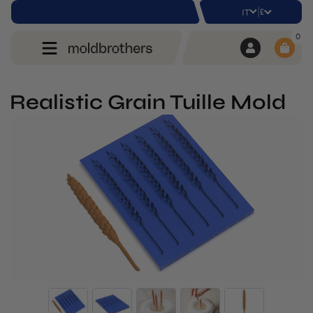
|
£
IT
0
Realistic Grain Tuille Mold