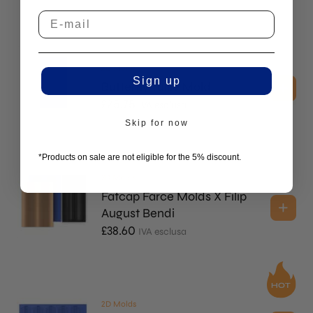
2D Molds
Sign up
Butterfly Tuille Mold
£
25.75
IVA esclusa
Skip for now
*Products on sale are not eligible for the 5% discount.
3D Molds
Fatcap Farce Molds X Filip
August Bendi
£
38.60
IVA esclusa
2D Molds