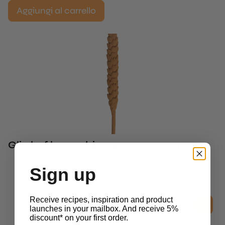
Aggiungi al carrello
Gli chef lo combinano spesso con
Sign up
Stencils
Receive recipes, inspiration and product
Basic Stencil Case
launches in your mailbox. And receive 5%
£
38.60
IVA esclusa
discount* on your first order.