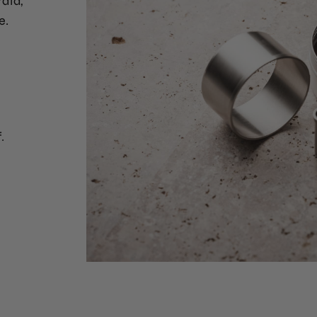
rata,
e.
f
.