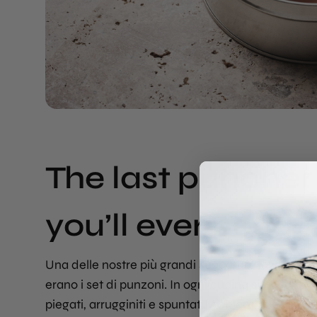
The last puncher
you’ll ever need
Una delle nostre più grandi seccature lavorando
erano i set di punzoni. In ogni cucina si trovano 
piegati, arrugginiti e spuntati. Abbiamo deciso di