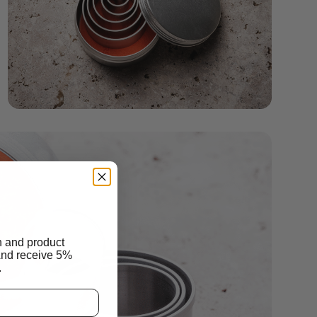
n and product
And receive 5%
.