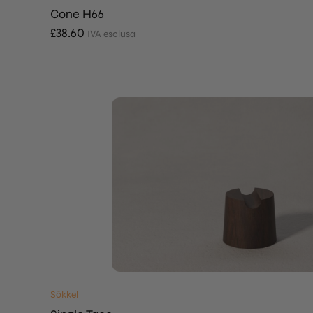
Cone H66
£
38.60
IVA esclusa
Sōkkel