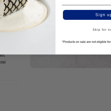
oni è
ssidabile
Sign u
iega e
Skip for 
r ogni
onatura
*Products on sale are not eligible fo
a offre
so,
iasi