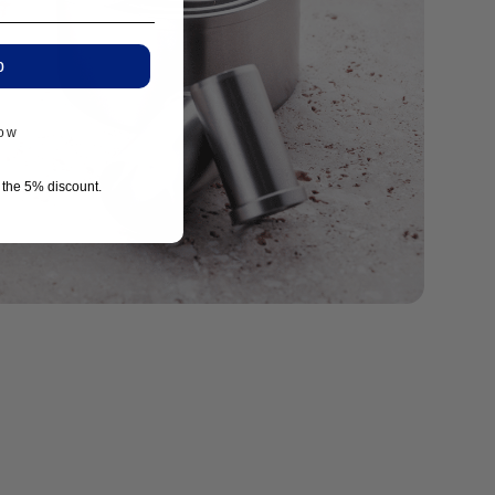
p
now
r the 5% discount.