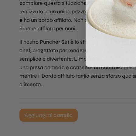
cambiare questa situazione. Il nostro set di punz
realizzato in un unico pezzo di solido acciaio ino
e ha un bordo affilato. Non arrugginisce, non si p
rimane affilato per anni.
Il nostro Puncher Set è lo strumento definitivo pe
chef, progettato per rendere il processo di punz
semplice e divertente. L'impugnatura ergonomic
una presa comoda e consente un controllo preci
mentre il bordo affilato taglia senza sforzo quals
alimento.
Aggiungi al carrello