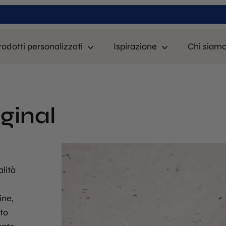
rodotti personalizzati
Ispirazione
Chi siam
ginal
alità
ine,
tto