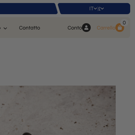
IT
£
|
0
o
Contatto
Conto
Carrello