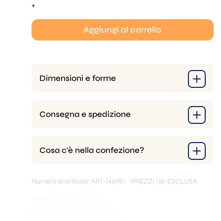
del
+
set
di
Aggiungi al carrello
placcatura
Dimensioni e forme
Consegna e spedizione
Cosa c'è nella confezione?
Numero di articolo: M11-146951
PREZZI IVA ESCLUSA