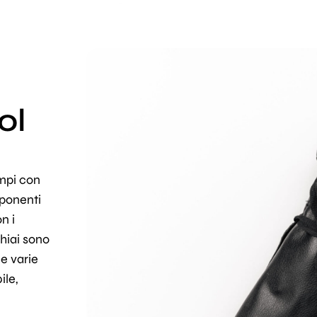
ol
ampi con
mponenti
n i
chiai sono
ue varie
ile,