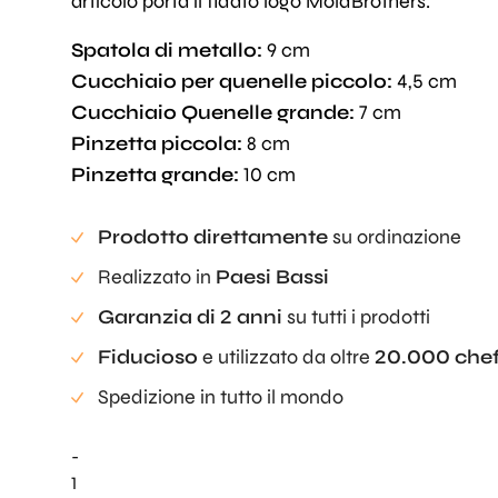
articolo porta il fidato logo MoldBrothers.
Spatola di metallo:
9 cm
Cucchiaio per quenelle piccolo:
4,5 cm
Cucchiaio Quenelle grande:
7 cm
Pinzetta piccola:
8 cm
Pinzetta grande:
10 cm
Prodotto direttamente
su ordinazione
Realizzato in
Paesi Bassi
Garanzia di 2 anni
su tutti i prodotti
Fiducioso
e utilizzato da oltre
20.000 che
Spedizione in tutto il mondo
-
Quantità