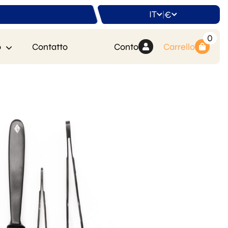
IT
€
|
0
o
Contatto
Conto
Carrello