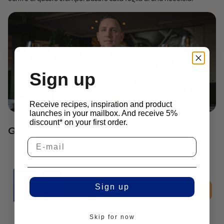
Sign up
Receive recipes, inspiration and product
launches in your mailbox. And receive 5%
discount* on your first order.
Gli chef lo combinano spesso con
3D Molds
Drop Molds
Sign up
$
46.25
IVA esclusa
Skip for now