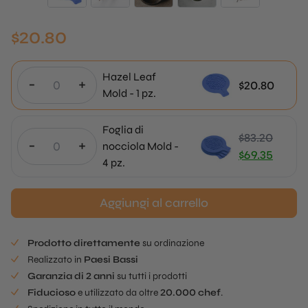
$
20.80
Hazel Leaf
-
+
$
20.80
Mold - 1 pz.
Foglia di
$
83.20
-
+
nocciola Mold -
Il
$
69.35
4 pz.
prezzo
Il
originale
prezzo
Aggiungi al carrello
era:
attuale
$83.20.
è:
$69.35.
Prodotto direttamente
su ordinazione
Realizzato in
Paesi Bassi
Garanzia di 2 anni
su tutti i prodotti
Fiducioso
e utilizzato da oltre
20.000 chef
.