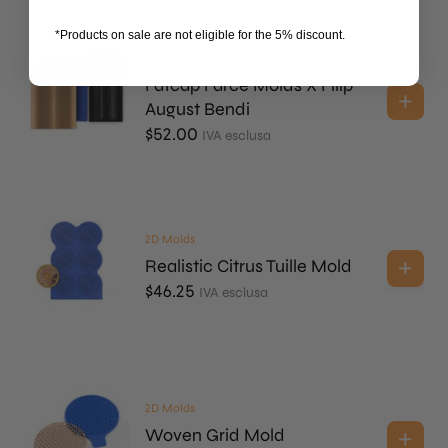
*Products on sale are not eligible for the 5% discount.
3D Molds
Fatcap Farce Molds X Filip
August Bendi
$
52.00
IVA esclusa
2D Molds
Realistic Citrus Tuille Mold
$
46.25
IVA esclusa
2D Molds
Woven Grid Mold