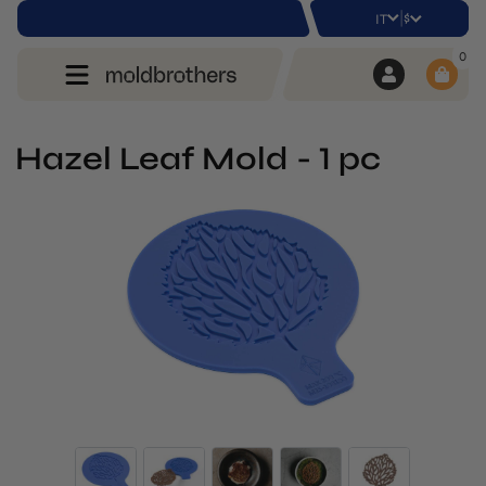
|
$
IT
0
Hazel Leaf Mold - 1 pc