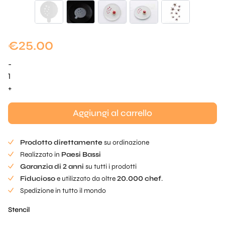
€
25.00
-
Piastra
di
+
acero
cadente
Aggiungi al carrello
in
silicone
Prodotto direttamente
su ordinazione
Stencil
Realizzato in
Paesi Bassi
quantità
Garanzia di 2 anni
su tutti i prodotti
Fiducioso
e utilizzato da oltre
20.000 chef
.
Spedizione in tutto il mondo
Stencil