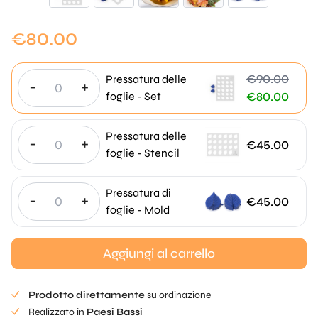
€
80.00
€
90.00
Pressatura delle
-
+
Il
foglie - Set
€
80.00
prezzo
Il
originale
prezzo
Pressatura delle
-
+
€
45.00
era:
attuale
foglie - Stencil
€90,00.
è:
€
Pressatura di
-
+
€
45.00
80,00.
foglie - Mold
Aggiungi al carrello
Prodotto direttamente
su ordinazione
Realizzato in
Paesi Bassi