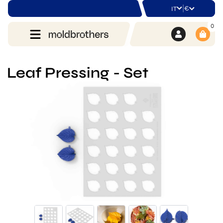
|
€
IT
0
Leaf Pressing - Set