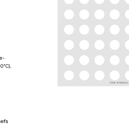
e-
40°C),
efs