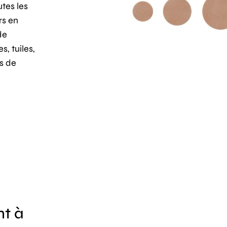
utes les
rs en
de
, tuiles,
us de
nt à