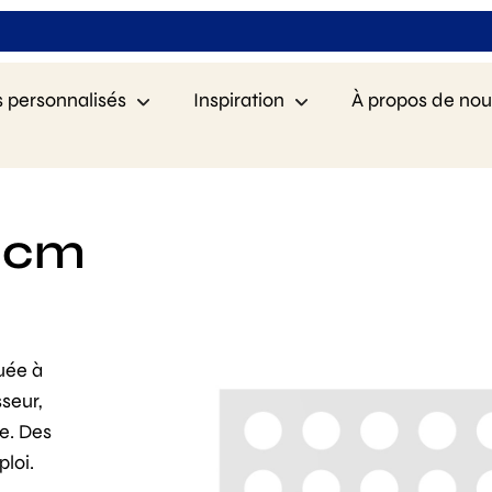
s personnalisés
Inspiration
À propos de nou
5 cm
uée à
seur,
e. Des
ploi.