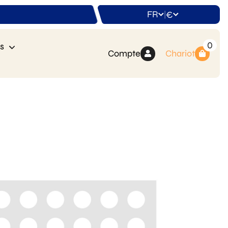
FR
€
|
0
s
Compte
Chariot