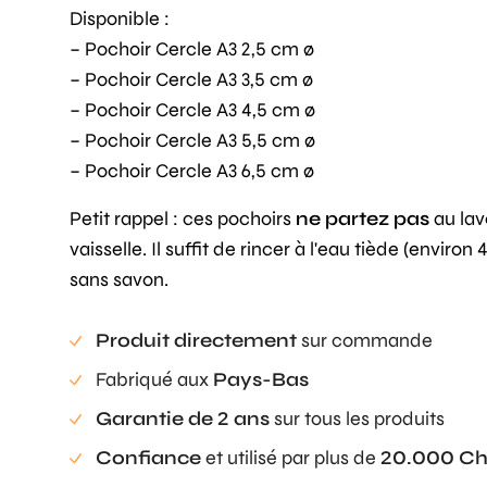
Disponible :
– Pochoir Cercle A3 2,5 cm ø
– Pochoir Cercle A3 3,5 cm ø
– Pochoir Cercle A3 4,5 cm ø
– Pochoir Cercle A3 5,5 cm ø
– Pochoir Cercle A3 6,5 cm ø
Petit rappel : ces pochoirs
ne partez pas
au lav
vaisselle. Il suffit de rincer à l'eau tiède (environ 
sans savon.
Produit directement
sur commande
Fabriqué aux
Pays-Bas
Garantie de 2 ans
sur tous les produits
Confiance
et utilisé par plus de
20.000 Ch