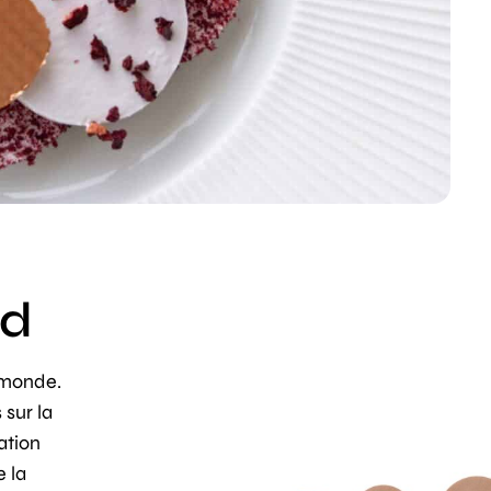
nd
 monde.
 sur la
ation
e la