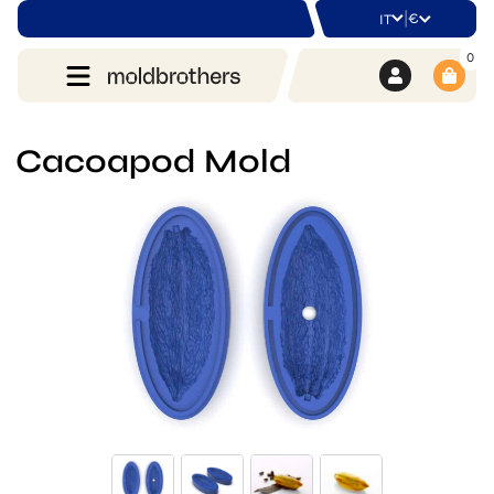
|
€
IT
0
Cacoapod Mold