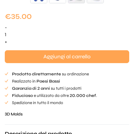
€
35.00
-
Cacoapod
Mold
+
quantità
Aggiungi al carrello
Prodotto direttamente
su ordinazione
Realizzato in
Paesi Bassi
Garanzia di 2 anni
su tutti i prodotti
Fiducioso
e utilizzato da oltre
20.000 chef
.
Spedizione in tutto il mondo
3D Molds
Descrizione del prodotto