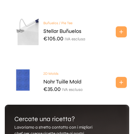
Buñuelos / Pie Tee
Stellar Buñuelos
€
105.00
IVA esclusa
2D Molds
Nohr Tuille Mold
€
35.00
IVA esclusa
Cercate una ricetta?
Lavoriamo a stretto contatto con i migliori
chef per creare ricette adatte ai nostri