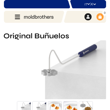
|
€
IT
0
Original Buñuelos