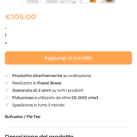
€
105.00
-
Quantità
originale
+
di
Buñuelos
Aggiungi al carrello
Prodotto direttamente
su ordinazione
Realizzato in
Paesi Bassi
Garanzia di 2 anni
su tutti i prodotti
Fiducioso
e utilizzato da oltre
20.000 chef
.
Spedizione in tutto il mondo
Buñuelos / Pie Tee
Descrizione del prodotto