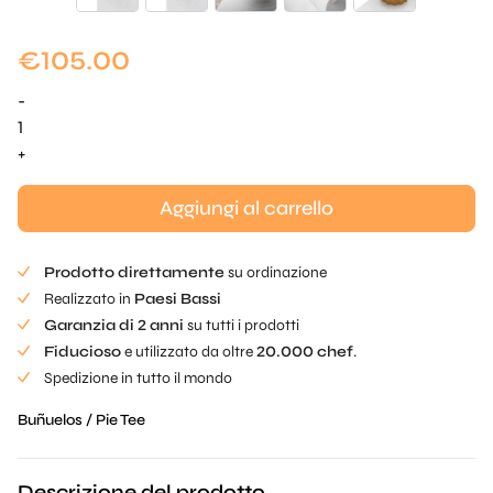
€
105.00
-
Cuori
Buñuelos
+
quantità
Aggiungi al carrello
Prodotto direttamente
su ordinazione
Realizzato in
Paesi Bassi
Garanzia di 2 anni
su tutti i prodotti
Fiducioso
e utilizzato da oltre
20.000 chef
.
Spedizione in tutto il mondo
Buñuelos / Pie Tee
Descrizione del prodotto