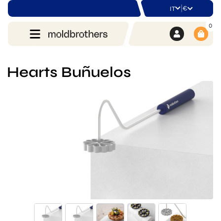
|
€
IT
0
Hearts Buñuelos