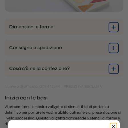
Dimensioni e forme
Consegna e spedizione
Cosa c'è nella confezione?
Numero di articolo: G07-143544
PREZZI IVA ESCLUSA
Inizia con le basi
Vi presentiamo la nostra valigetta di stencil, il kit di partenza
definitivo per portare le vostre abilità culinarie e di presentazione al
livello successivo. Questa valigetta comprende 5 stencil di forme e
dimensioni diverse: un cerchio, un quadrato, un rettangolo e un