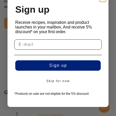
triangolo monofacciale. Realizzato in polistirene di 1 mm di
Sign up
spessore, che lo rende resistente e duraturo!
Aggiungi al carrello
Receive recipes, inspiration and product
launches in your mailbox. And receive 5%
discount* on your first order.
Sign up
Skip for now
Gli chef lo combinano spesso con
*Products on sale are not eligible for the 5% discount.
Kitchen Essentials