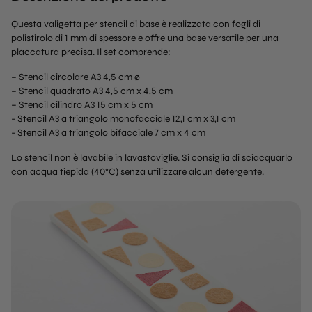
Questa valigetta per stencil di base è realizzata con fogli di
polistirolo di 1 mm di spessore e offre una base versatile per una
placcatura precisa. Il set comprende:
– Stencil circolare A3 4,5 cm ø
– Stencil quadrato A3 4,5 cm x 4,5 cm
– Stencil cilindro A3 15 cm x 5 cm
- Stencil A3 a triangolo monofacciale 12,1 cm x 3,1 cm
- Stencil A3 a triangolo bifacciale 7 cm x 4 cm
Lo stencil non è lavabile in lavastoviglie. Si consiglia di sciacquarlo
con acqua tiepida (40°C) senza utilizzare alcun detergente.