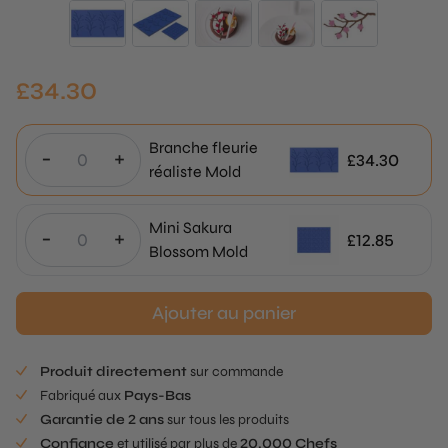
£
34.30
Branche fleurie
-
+
£
34.30
réaliste Mold
Mini Sakura
-
+
£
12.85
Blossom Mold
Ajouter au panier
Produit directement
sur commande
Fabriqué aux
Pays-Bas
Garantie de 2 ans
sur tous les produits
Confiance
et utilisé par plus de
20.000 Chefs