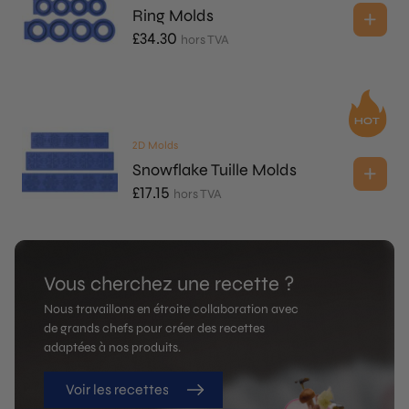
Ring Molds
£
34.30
hors TVA
2D Molds
Snowflake Tuille Molds
£
17.15
hors TVA
Vous cherchez une recette ?
Nous travaillons en étroite collaboration avec
de grands chefs pour créer des recettes
adaptées à nos produits.
Voir les recettes