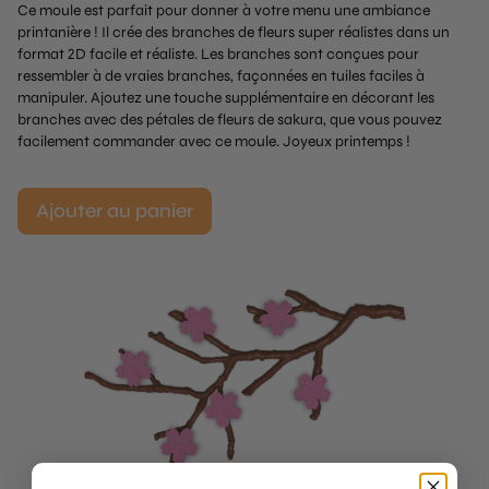
Ce moule est parfait pour donner à votre menu une ambiance
printanière ! Il crée des branches de fleurs super réalistes dans un
format 2D facile et réaliste. Les branches sont conçues pour
ressembler à de vraies branches, façonnées en tuiles faciles à
manipuler. Ajoutez une touche supplémentaire en décorant les
branches avec des pétales de fleurs de sakura, que vous pouvez
facilement commander avec ce moule. Joyeux printemps !
Ajouter au panier