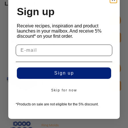
Les chefs l'associent souvent à
Sign up
Receive recipes, inspiration and product
2D Molds
launches in your mailbox. And receive 5%
Mini Leaf Tuille Sheet Molds
discount* on your first order.
£
25.70
hors TVA
Sign up
2D Molds
Mini Butterfly Tuille Sheets
Skip for now
£
25.70
hors TVA
*Products on sale are not eligible for the 5% discount.
Ring Molds