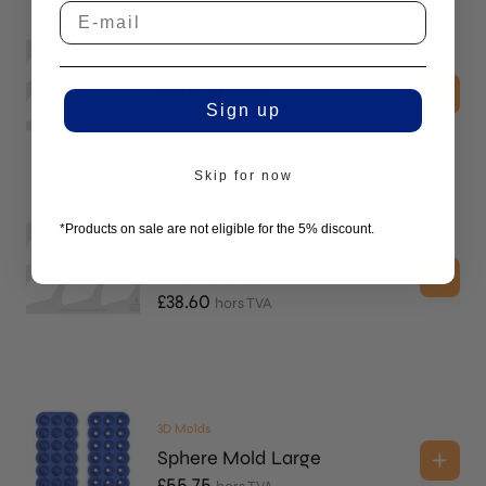
Stencils
Cone Stencil
Sign up
£
38.60
hors TVA
Skip for now
*Products on sale are not eligible for the 5% discount.
Stencils
Cone Stencil
£
38.60
hors TVA
3D Molds
Sphere Mold Large
£
55.75