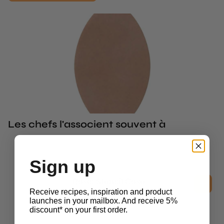
Les chefs l'associent souvent à
Sign up
Stencils
Basic Stencil Case
Receive recipes, inspiration and product
£
38.60
hors TVA
launches in your mailbox. And receive 5%
discount* on your first order.