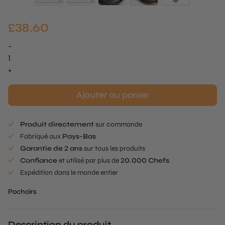
£
38.60
-
quantité
de
+
Pochoir
Ovale
Ajouter au panier
Produit directement
sur commande
Fabriqué aux
Pays-Bas
Garantie de 2 ans
sur tous les produits
Confiance
et utilisé par plus de
20.000 Chefs
Expédition dans le monde entier
Pochoirs
Description du produit