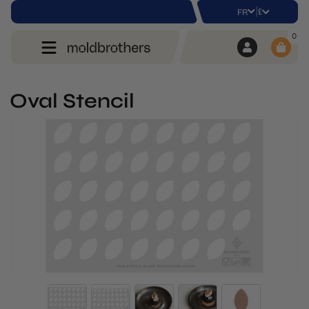
|
£
FR
0
Oval Stencil