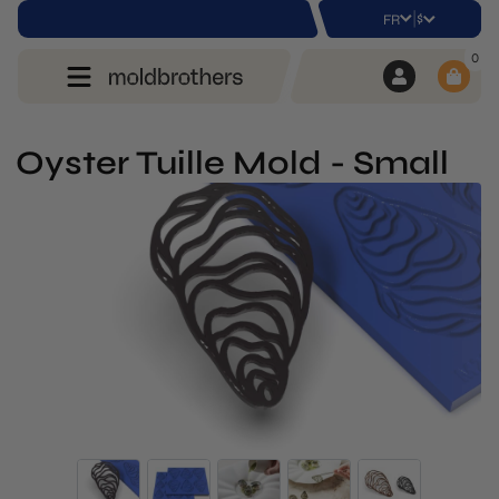
|
$
FR
0
Oyster Tuille Mold - Small