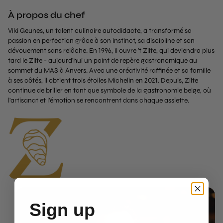
À propos du chef
Viki Geunes, un talent culinaire autodidacte, a transformé sa
passion en perfection grâce à son instinct, sa discipline et son
dévouement sans relâche. En 1996, il ouvre 't Zilte, qui deviendra plus
tard le Zilte - aujourd'hui un point de repère gastronomique au
sommet du MAS à Anvers. Avec une créativité raffinée et sa famille
à ses côtés, il obtient trois étoiles Michelin en 2021. Depuis, Zilte
continue de briller en tant que symbole de la gastronomie belge, où
l'artisanat et l'émotion se rencontrent dans chaque assiette.
Sign up