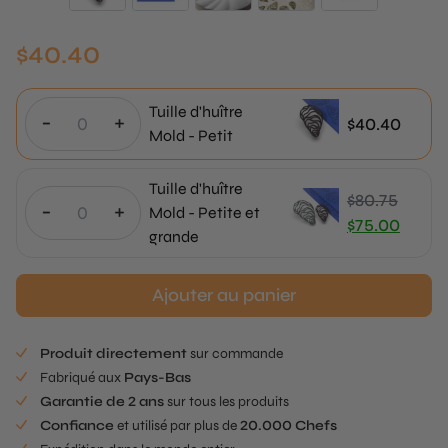
$
40.40
Tuille d'huître
-
+
$
40.40
Mold - Petit
Tuille d'huître
$
80.75
-
+
Mold - Petite et
Le
$
75.00
grande
prix
Le
initial
prix
Ajouter au panier
était
actuel
:
est
$80.75.
:
Produit directement
sur commande
$75.00.
Fabriqué aux
Pays-Bas
Garantie de 2 ans
sur tous les produits
Confiance
et utilisé par plus de
20.000 Chefs