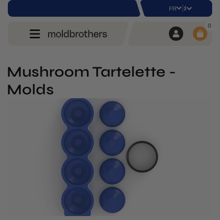
|
$
FR
0
Mushroom Tartelette -
Molds