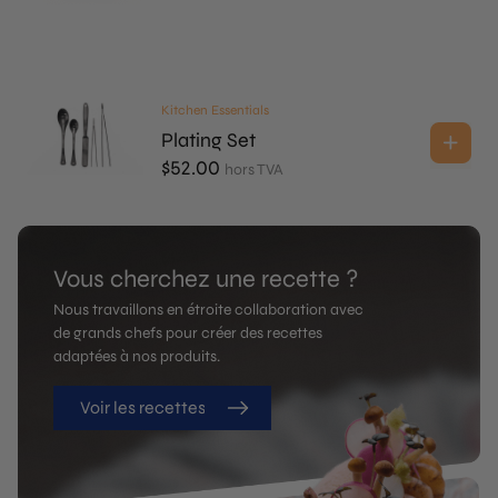
Kitchen Essentials
Plating Set
$
52.00
hors TVA
Vous cherchez une recette ?
Nous travaillons en étroite collaboration avec
de grands chefs pour créer des recettes
adaptées à nos produits.
Voir les recettes