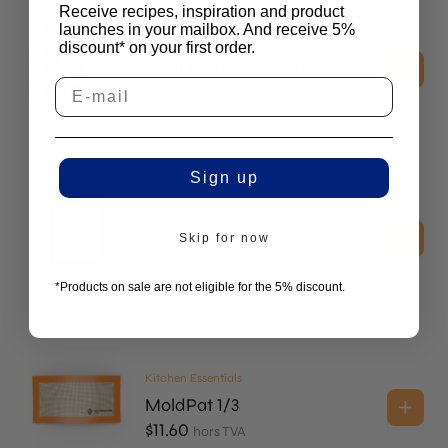
Receive recipes, inspiration and product
launches in your mailbox. And receive 5%
Tartelette Molds
discount* on your first order.
Mushroom Tartelette - Molds
$
46.25
hors TVA
Sign up
Kitchen Essentials
MoldPat 1/2
Skip for now
$
16.20
hors TVA
*Products on sale are not eligible for the 5% discount.
Kitchen Essentials
MoldPat 1/3
$
11.60
hors TVA