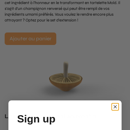
cet ingrédient à l'honneur en le transformant en tartelette Mold. Il
s'agit d'un champignon renversé qui peut être rempli de vos
ingrédients umami préférés. Vous voulez le rendre encore plus
attrayant ? Optez pour le set d'extension !
Ajouter au panier
Les chefs l'associent souvent à
Sign up