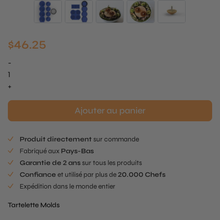
$
46.25
-
quantité
de
+
Mushroom
Tartelette
Ajouter au panier
-
Molds
Produit directement
sur commande
Fabriqué aux
Pays-Bas
Garantie de 2 ans
sur tous les produits
Confiance
et utilisé par plus de
20.000 Chefs
Expédition dans le monde entier
Tartelette Molds