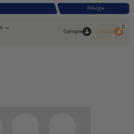
FR
£
|
0
s
Compte
Chariot