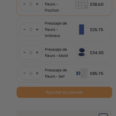
-
+
£
38.60
fleurs -
Pochoir
Pressage de
-
+
£
25.75
fleurs -
Intérieur
Pressage de
-
+
£
34.30
fleurs - Mold
Pressage de
-
+
£
85.75
fleurs - Set
Ajouter au panier