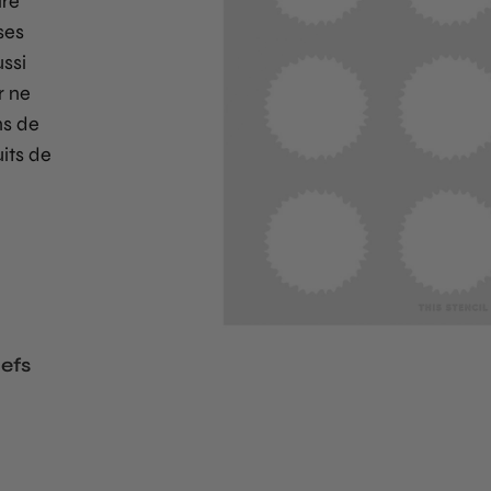
ire
ses
ussi
r ne
ns de
uits de
efs