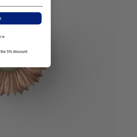
p
now
r the 5% discount.