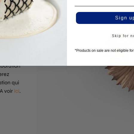
Sign u
e pochoir.
Skip for 
 le
t laissez-
*Products on sale are not eligible fo
rouver de
laboration
erez
ation qui
A voir
ici
.