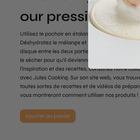
our pressing kit
Utilisez le pochoir en étalant votre mélange sur l
Déshydratez le mélange et pressez-le en plaçant
disque entre les deux parties. Retirez le disque e
le sécher pour qu'il devienne croustillant. Pour t
l'inspiration et des recettes, consultez notre col
avec Jules Cooking. Sur son site web, vous trouv
toutes sortes de recettes et de vidéos de prépar
vous montreront comment utiliser nos produits ! 
Ajouter au panier