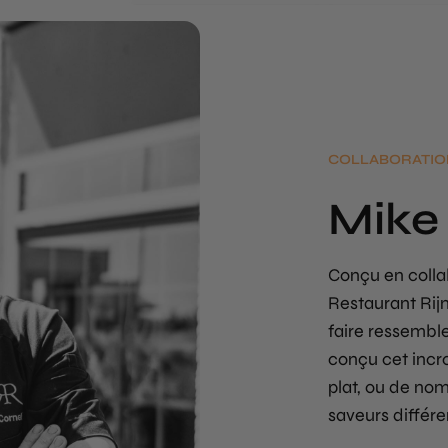
COLLABORATIO
Mike
Conçu en colla
Restaurant Rij
faire ressemble
conçu cet incro
plat, ou de no
saveurs différen