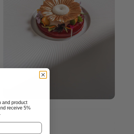
n and product
And receive 5%
.