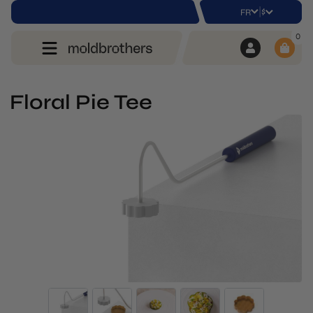
|
$
FR
0
Floral Pie Tee