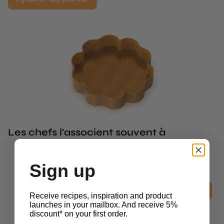
Les chefs l'associent souvent à
Sign up
2D Molds
Butterfly Tuille Mold
Receive recipes, inspiration and product
$
34.70
hors TVA
launches in your mailbox. And receive 5%
discount* on your first order.