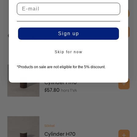
Kitchen Essentials
Cutters
Sign up
$
17.35
hors TVA
Skip for now
*Products on sale are not eligible for the 5% discount.
Sōkkel
Cylinder H110
$
57.80
hors TVA
Sōkkel
Cylinder H70