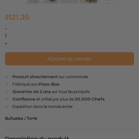
$
121.35
-
quantité
de
+
Floral
Pie
Ajouter au panier
Tee
Produit directement
sur commande
Fabriqué aux
Pays-Bas
Garantie de 2 ans
sur tous les produits
Confiance
et utilisé par plus de
20.000 Chefs
Expédition dans le monde entier
Buñuelos / Tarte
Description du produit