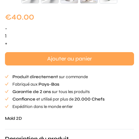
€
40.00
-
quantité
de
+
Christmas
Tree
Ajouter au panier
Tuille
Mold
Produit directement
sur commande
Fabriqué aux
Pays-Bas
Garantie de 2 ans
sur tous les produits
Confiance
et utilisé par plus de
20.000 Chefs
Expédition dans le monde entier
Mold 2D
Description du produit