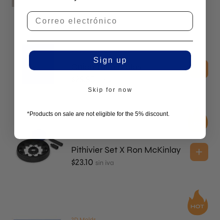
2D Molds
Sign up
Onion Tuille Molds
$
28.85
sin iva
Skip for now
*Products on sale are not eligible for the 5% discount.
3D Molds
Pithivier Set X Ron McKinlay
$
23.10
sin iva
2D Molds