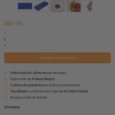
$
51.95
-
Tuille
de
+
seta
de
Añadir a la cesta
ostra
Mold
Fabricación directa
por encargo
cantidad
Fabricado en
Países Bajos
2 años de garantía
en todos los productos
Confiado
y utilizado por más de
20.000 Chefs
Envíos a todo el mundo
2D Molds