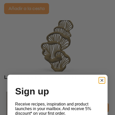
Añadir a la cesta
Los chefs suelen combinarlo con
Sign up
Sōkkel
Receive recipes, inspiration and product
Crisp Holder
launches in your mailbox. And receive 5%
$
28.85
discount* on your first order.
sin iva